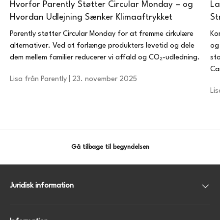
Hvorfor Parently Støtter Circular Monday – og
La
Hvordan Udlejning Sænker Klimaaftrykket
St
Parently støtter Circular Monday for at fremme cirkulære
Ko
alternativer. Ved at forlænge produkters levetid og dele
og
dem mellem familier reducerer vi affald og CO₂-udledning.
st
Ca
Lisa från Parently |
23. november 2025
Lis
Gå tilbage til begyndelsen
Juridisk information