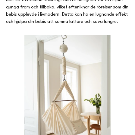
eller en fristående ställning. Den är designad för att mjukt
gunga fram och tillbaka, vilket efterliknar de rörelser som din
bebis upplevde i livmodern. Detta kan ha en lugnande effekt
och hjälpa din bebis att somna lättare och sova längre.