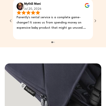
Mythili Mani
P
Jul 20, 2026
J
Parently's rental service is a complete game-
First 
changer! It saves us from spending money on
deliver
expensive baby product that might go unused.
busine
The website is super easy to order from, and we’re
outsta
very happy with the product for our 3-month-old.
produc
Parently is definitely our first choice!
of pro
every 
online
can ow
own it
might 
the en
become
is jus
where 
rentin
change
friend