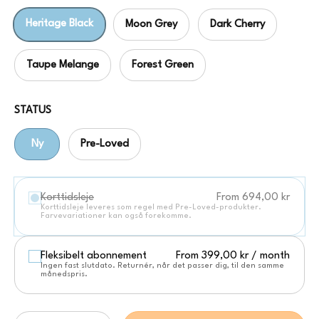
Heritage Black
Moon Grey
Dark Cherry
Taupe Melange
Forest Green
STATUS
Ny
Pre-Loved
Korttidsleje
From 694,00 kr
Korttidsleje leveres som regel med Pre-Loved-produkter.
Farvevariationer kan også forekomme.
Fleksibelt abonnement
From 399,00 kr
/
month
Ingen fast slutdato. Returnér, når det passer dig, til den samme
månedspris.
Antal