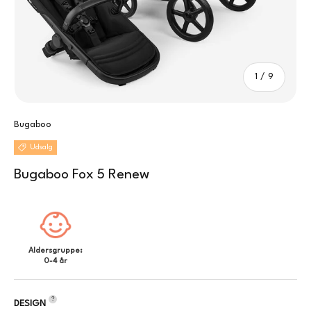
Af
1
/
9
Bugaboo
Udsalg
Bugaboo Fox 5 Renew
Aldersgruppe:
0-4 år
?
DESIGN