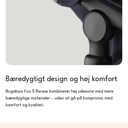
in par
the pr
first 
buy so
need a
Bæredygtigt design og høj komfort
Bugaboo Fox 5 Renew kombinerer høj ydeevne med mere
bæredygtige materialer – uden at gå på kompromis med
komfort og kvalitet.