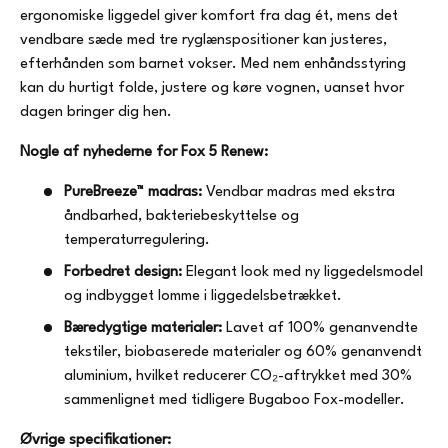
ergonomiske liggedel giver komfort fra dag ét, mens det
vendbare sæde med tre ryglænspositioner kan justeres,
efterhånden som barnet vokser. Med nem enhåndsstyring
kan du hurtigt folde, justere og køre vognen, uanset hvor
dagen bringer dig hen.
Nogle af nyhederne for Fox 5 Renew:
PureBreeze™ madras:
Vendbar madras med ekstra
åndbarhed, bakteriebeskyttelse og
temperaturregulering.
Forbedret design:
Elegant look med ny liggedelsmodel
og indbygget lomme i liggedelsbetrækket.
Bæredygtige materialer:
Lavet af 100% genanvendte
tekstiler, biobaserede materialer og 60% genanvendt
aluminium, hvilket reducerer CO₂-aftrykket med 30%
sammenlignet med tidligere Bugaboo Fox-modeller.
Øvrige specifikationer: